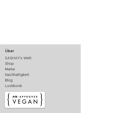
werden.
Über
SASHAY's Welt
Shop
Marke
Nachhaltigkeit
Blog
Lookbook