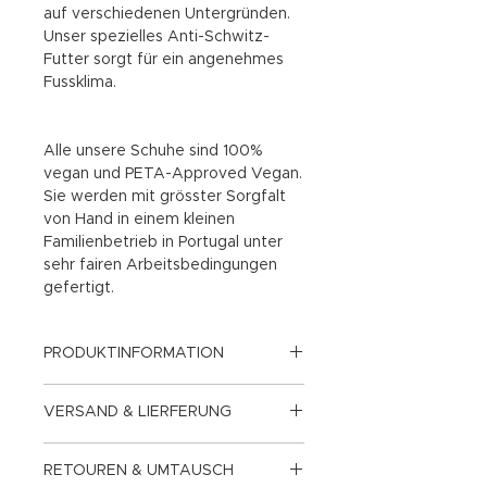
auf verschiedenen Untergründen.
Unser spezielles Anti-Schwitz-
Futter sorgt für ein angenehmes
Fussklima.
Alle unsere Schuhe sind 100%
vegan und PETA-Approved Vegan.
Sie werden mit grösster Sorgfalt
von Hand in einem kleinen
Familienbetrieb in Portugal unter
sehr fairen Arbeitsbedingungen
gefertigt.
PRODUKTINFORMATION
Aussenmaterial: Apfelleder
VERSAND & LIERFERUNG
Sohle: Gummi
Ab CHF 150.- kostenloser &
RETOUREN & UMTAUSCH
klimaneutraler Versand und
Futter: Microfaser Anti-Schwitz